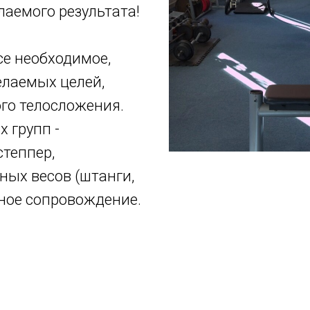
лаемого результата!
се необходимое,
елаемых целей,
ого телосложения.
 групп -
степпер,
ых весов (штанги,
ьное сопровождение.