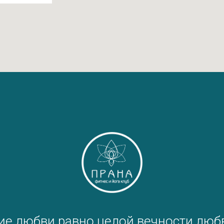
е любви равно целой вечности люб